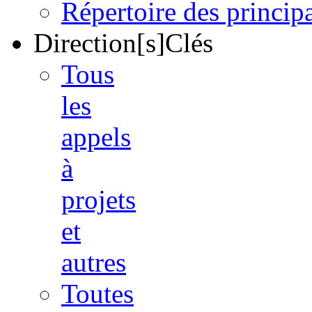
Répertoire des princi
Direction[s]Clés
Tous
les
appels
à
projets
et
autres
Toutes