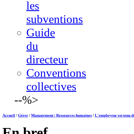
les
subventions
Guide
du
directeur
Conventions
collectives
--%>
Accueil
/
Gérer
/
Management / Ressources humaines
/
L'employeur est tenu de
En bref