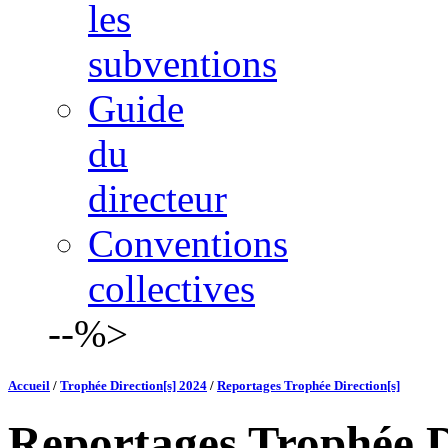
les
subventions
Guide
du
directeur
Conventions
collectives
--%>
Accueil
/
Trophée Direction[s] 2024
/
Reportages Trophée Direction[s]
Reportages Trophée D