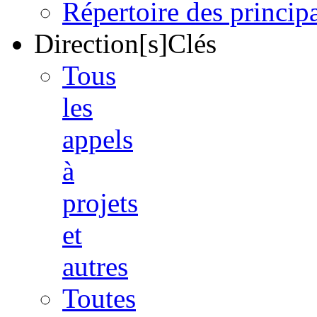
Répertoire des princi
Direction[s]Clés
Tous
les
appels
à
projets
et
autres
Toutes