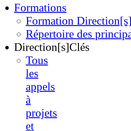
Formations
Formation Direction[s
Répertoire des princi
Direction[s]Clés
Tous
les
appels
à
projets
et