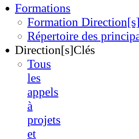
Formations
Formation Direction[s
Répertoire des princi
Direction[s]Clés
Tous
les
appels
à
projets
et