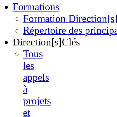
Formations
Formation Direction[s
Répertoire des princi
Direction[s]Clés
Tous
les
appels
à
projets
et