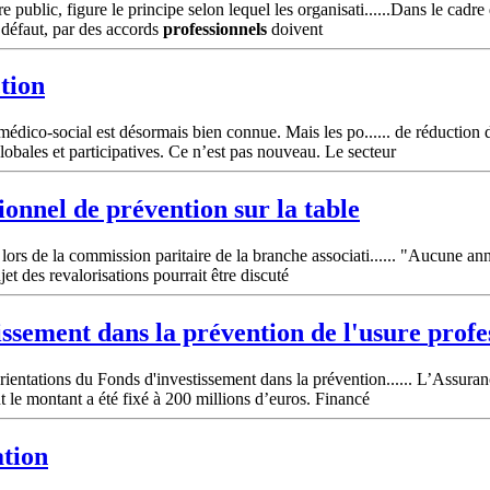
public, figure le principe selon lequel les organisati......Dans le cadre 
 défaut, par des accords
professionnels
doivent
ction
t médico-social est désormais bien connue. Mais les po...... de réduction
globales et participatives. Ce n’est pas nouveau. Le secteur
ionnel
de prévention sur la table
rs de la commission paritaire de la branche associati...... "Aucune anno
t des revalorisations pourrait être discuté
tissement dans la prévention de l'usure
profe
ientations du Fonds d'investissement dans la prévention...... L’Assuran
t le montant a été fixé à 200 millions d’euros. Financé
tion