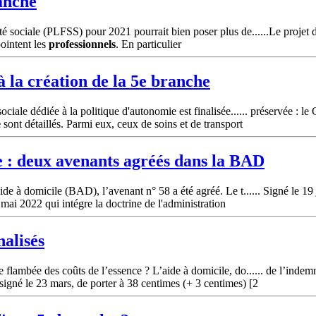
anche
té sociale (PLFSS) pour 2021 pourrait bien poser plus de......Le projet
pointent les
professionnels
. En particulier
 la création de la 5e
branche
ciale dédiée à la politique d'autonomie est finalisée...... préservée : l
e
sont détaillés. Parmi eux, ceux de soins et de transport
e
: deux avenants agréés dans la BAD
de à domicile (BAD), l’avenant n° 58 a été agréé. Le t...... Signé le 19
mai 2022 qui intégre la doctrine de l'administration
alisés
flambée des coûts de l’essence ? L’aide à domicile, do...... de l’indem
signé le 23 mars, de porter à 38 centimes (+ 3 centimes) [2