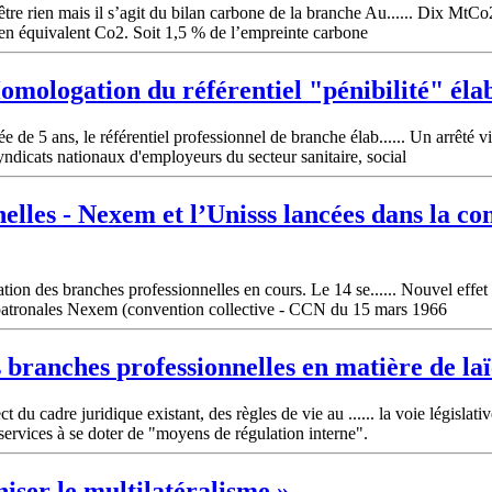
 rien mais il s’agit du bilan carbone de la branche Au...... Dix MtCo2.
n équivalent Co2. Soit 1,5 % de l’empreinte carbone
omologation du référentiel "pénibilité" él
de 5 ans, le référentiel professionnel de branche élab...... Un arrêté v
yndicats nationaux d'employeurs du secteur sanitaire, social
nelles
- Nexem et l’Unisss lancées dans la co
tion des branches professionnelles en cours. Le 14 se...... Nouvel effet 
 patronales Nexem (convention collective - CCN du 15 mars 1966
s
branches
professionnelles
en matière de laï
 du cadre juridique existant, des règles de vie au ...... la voie législat
t services à se doter de "moyens de régulation interne".
iser le multilatéralisme »