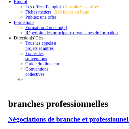
Emploi
Les offres d’emploi
Consultez les offres
Fiches métiers
216 fiches en ligne
Publiez une offre
Formations
Formation Direction[s]
Répertoire des principaux organismes de formation
Direction[s]Clés
Tous les appels à
projets et autres
Toutes les
subventions
Guide du directeur
Conventions
collectives
--%>
branches professionnelles
Négociations de
branche
et
professionnel