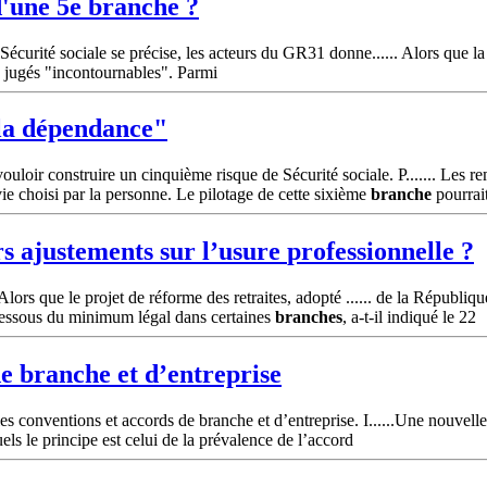
d'une 5e
branche
?
Sécurité sociale se précise, les acteurs du GR31 donne...... Alors que la
s jugés "incontournables". Parmi
la dépendance"
ir construire un cinquième risque de Sécurité sociale. P....... Les rem
e choisi par la personne. Le pilotage de cette sixième
branche
pourrait
rs ajustements sur l’usure
professionnelle
?
lors que le projet de réforme des retraites, adopté ...... de la République
n dessous du minimum légal dans certaines
branches
, a-t-il indiqué le 22
de
branche
et d’entreprise
s conventions et accords de branche et d’entreprise. I......Une nouvelle 
uels le principe est celui de la prévalence de l’accord