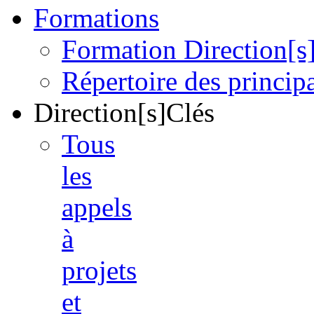
Formations
Formation Direction[s
Répertoire des princi
Direction[s]Clés
Tous
les
appels
à
projets
et