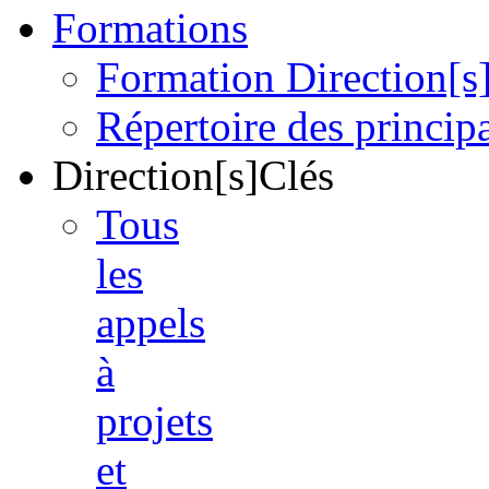
Formations
Formation Direction[s
Répertoire des princi
Direction[s]Clés
Tous
les
appels
à
projets
et