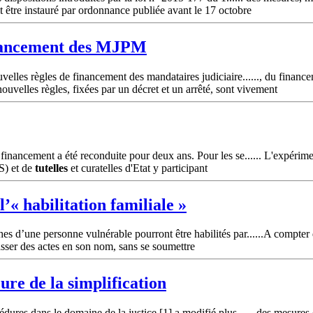
ait être instauré par ordonnance publiée avant le 17 octobre
financement des MJPM
velles règles de financement des mandataires judiciaire......, du financ
ouvelles règles, fixées par un décret et un arrêté, sont vivement
financement a été reconduite pour deux ans. Pour les se...... L'expérime
S) et de
tutelles
et curatelles d'Etat y participant
’« habilitation familiale »
es d’une personne vulnérable pourront être habilités par......A compter
asser des actes en son nom, sans se soumettre
ure de la simplification
dures dans le domaine de la justice [1] a modifié plus...... des mesures