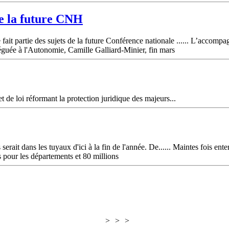
de la future CNH
ait partie des sujets de la future Conférence nationale ...... L’accom
éguée à l'Autonomie, Camille Galliard-Minier, fin mars
t de loi réformant la protection juridique des majeurs...
erait dans les tuyaux d'ici à la fin de l'année. De...... Maintes fois ent
os pour les départements et 80 millions
>
>
>