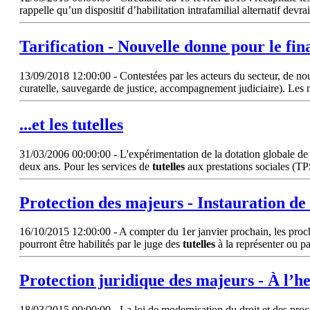
rappelle qu’un dispositif d’habilitation intrafamilial alternatif devr
Tarification - Nouvelle donne pour le 
13/09/2018 12:00:00 - Contestées par les acteurs du secteur, de nou
curatelle, sauvegarde de justice, accompagnement judiciaire). Les n
...et les
tutelles
31/03/2006 00:00:00 - L'expérimentation de la dotation globale de 
deux ans. Pour les services de
tutelles
aux prestations sociales (TP
Protection des majeurs - Instauration de l
16/10/2015 12:00:00 - A compter du 1er janvier prochain, les proch
pourront être habilités par le juge des
tutelles
à la représenter ou p
Protection juridique des majeurs - À l’he
18/03/2015 00:00:00 - La loi de modernisation du droit et des procé