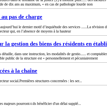
iode de dix ans au maximum, « en cas de pathologie lourde non
 au pas de charge
aujourd’hui le dernier motif d’inquiétude des services ......La révision
secteur qui, en l’absence de moyens à la hauteur
r la gestion des biens des résidents en établ
étaille, dans une instruction, les modalités de gestio...... et comptable
able public de la structure est « personnellement et pécuniairement
ées à la chaîne
teur social.Premières structures concernées : les ser...
s majeurs pourront-t-ils bénéficier d'un délai supplé...