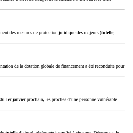
ement des mesures de protection juridique des majeurs (
tutelle
,
ntation de la dotation globale de financement a été reconduite pour
 du 1er janvier prochain, les proches d’une personne vulnérable
 de
tutelle
d’abord, plafonnée jusqu’ici à cinq ans. Désormais, le