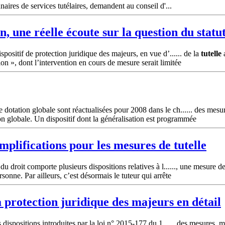
aires de services tutélaires, demandent au conseil d'...
, une réelle écoute sur la question du statut
positif de protection juridique des majeurs, en vue d’...... de la
tutelle
a
tion », dont l’intervention en cours de mesure serait limitée
otation globale sont réactualisées pour 2008 dans le ch...... des mesur
n globale. Un dispositif dont la généralisation est programmée
implifications pour les mesures de
tutelle
u droit comporte plusieurs dispositions relatives à l......, une mesure d
sonne. Par ailleurs, c’est désormais le tuteur qui arrête
a protection juridique des majeurs en détail
 dispositions introduites par la loi n° 2015-177 du 1...... des mesures, 