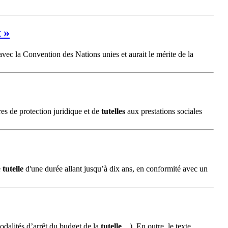
 »
vec la Convention des Nations unies et aurait le mérite de la
es de protection juridique et de
tutelles
aux prestations sociales
e
tutelle
d'une durée allant jusqu’à dix ans, en conformité avec un
modalités d’arrêt du budget de la
tutelle
…). En outre, le texte