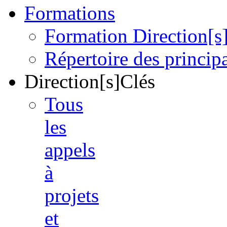
Formations
Formation Direction[s
Répertoire des princi
Direction[s]Clés
Tous
les
appels
à
projets
et