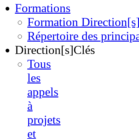
Formations
Formation Direction[s
Répertoire des princi
Direction[s]Clés
Tous
les
appels
à
projets
et