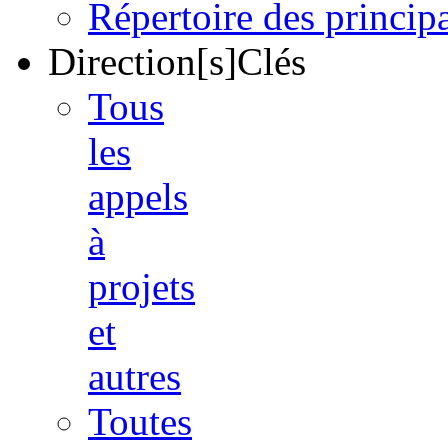
Répertoire des princi
Direction[s]Clés
Tous
les
appels
à
projets
et
autres
Toutes