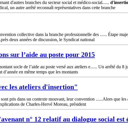
nt d'autres branches du secteur social et médico-social......
d'inserti
cal, un autre arrêté reconnaît représentatives dans cette branche
ention collective dans la branche professionnelle des ...... Étape maje
près deux années de discussion, le Syndicat national
ons sur l’aide au poste pour 2015
ntant socle de l’aide au poste versé aux ateliers e...... Un arrêté du 8 ju
ut d’année en même temps que les montants
vec les
ateliers
d'insertion
"
n sont pris dans un contexte mouvant, leur convention ......Alors que les
 Explications de Charles-Hervé Moreau, président
'avenant n° 12 relatif au dialogue social est