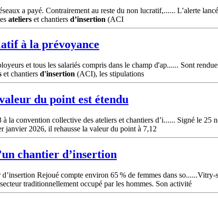
éseaux a payé. Contrairement au reste du non lucratif,...... L’alerte lan
les
ateliers
et chantiers
d’insertion
(ACI
latif à la prévoyance
oyeurs et tous les salariés compris dans le champ d'ap...... Sont rendues
s
et chantiers
d'insertion
(ACI), les stipulations
 valeur du point est étendu
la convention collective des ateliers et chantiers d’i...... Signé le 25
 janvier 2026, il rehausse la valeur du point à 7,12
’un chantier
d’insertion
r d’insertion Rejoué compte environ 65 % de femmes dans so......Vitry-
ecteur traditionnellement occupé par les hommes. Son activité