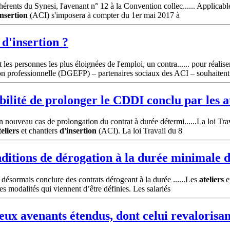
rents du Synesi, l'avenant n° 12 à la Convention collec...... Applicabl
insertion
(ACI) s'imposera à compter du 1er mai 2017 à
s
d'insertion
?
es personnes les plus éloignées de l'emploi, un contra...... pour réalis
ion professionnelle (DGEFP) – partenaires sociaux des ACI – souhaitent
ibilité de prolonger le CDDI conclu par les
a
n nouveau cas de prolongation du contrat à durée détermi......La loi Tr
teliers
et chantiers
d'insertion
(ACI). La loi Travail du 8
ditions de dérogation à la durée minimale de
 désormais conclure des contrats dérogeant à la durée ......Les
ateliers
e
 modalités qui viennent d’être définies. Les salariés
eux avenants étendus, dont celui revalorisan