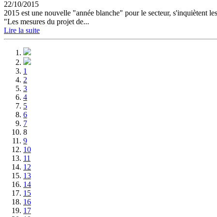
22/10/2015
2015 est une nouvelle "année blanche" pour le secteur, s'inquiètent l
"Les mesures du projet de...
Lire la suite
1
2
3
4
5
6
7
8
9
10
11
12
13
14
15
16
17