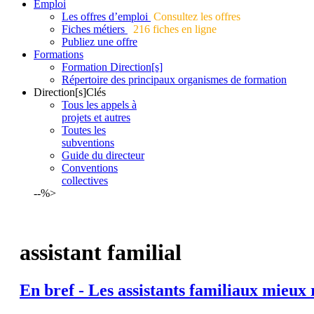
Emploi
Les offres d’emploi
Consultez les offres
Fiches métiers
216 fiches en ligne
Publiez une offre
Formations
Formation Direction[s]
Répertoire des principaux organismes de formation
Direction[s]Clés
Tous les appels à
projets et autres
Toutes les
subventions
Guide du directeur
Conventions
collectives
--%>
assistant familial
En bref - Les
assistants
familiaux
mieux 