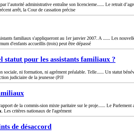
par l’autorité administrative entraîne son licencieme...... Le retrait d’a
écent arrêt, la Cour de cassation précise
stants familiaux s'appliqueront au 1er janvier 2007. A ...... Les nouvel
m d'enfants accueillis (trois) peut être dépassé
l statut pour les
assistants
familiaux
?
 sociale, ni formation, ni agrément préalable. Telle...... Un statut bénév
ction judiciaire de la jeunesse (PJJ
amiliaux
apport de la commis-sion mixte paritaire sur le proje...... Le Parlement 
x
. Les critères nationaux de l'agrément
ints de désaccord