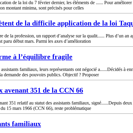
ion de la loi du 7 février dernier, les éléments de ...... Pour améliorer l
 son montant minima, sont précisés pour celles
tent de la difficile application de la loi Taq
 de la profession, un rapport d’analyse sur la qualit...... Plus d’un an a
t paru début mars. Parmi les axes d’amélioration
me à l’équilibre fragile
ssistants familiaux, leurs représentants ont négocié a......Décidés à en
la demande des pouvoirs publics. Objectif ? Proposer
x avenant 351 de la CCN 66
 351 relatif au statut des assistants familiaux, signé......Depuis deux 
le du 15 mars 1966 (CCN 66), reste problématique
ants
familiaux