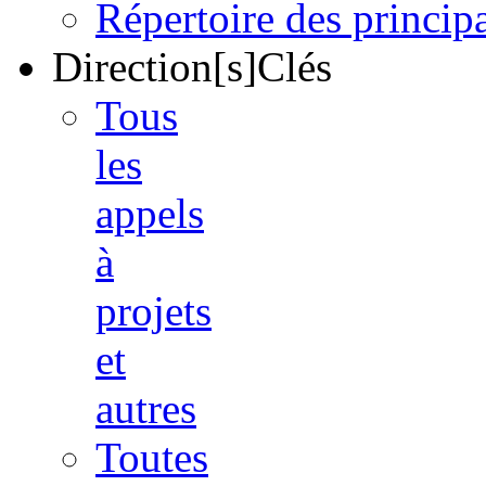
Répertoire des princi
Direction[s]Clés
Tous
les
appels
à
projets
et
autres
Toutes