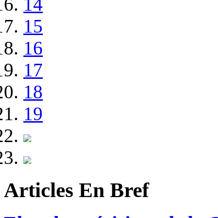
14
15
16
17
18
19
Articles En Bref