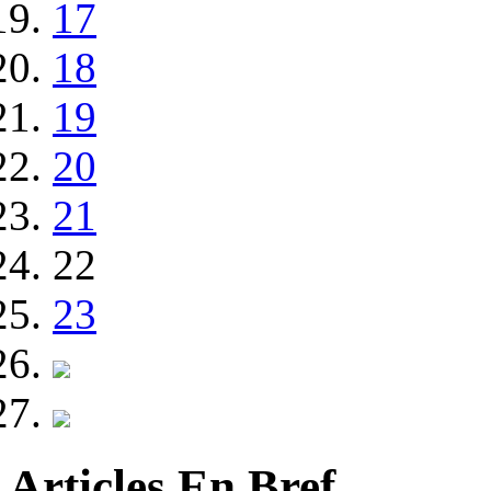
17
18
19
20
21
22
23
Articles En Bref