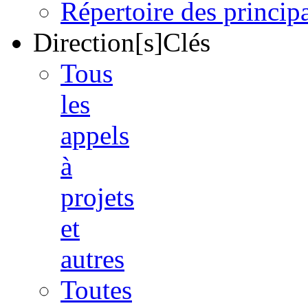
Répertoire des princi
Direction[s]Clés
Tous
les
appels
à
projets
et
autres
Toutes