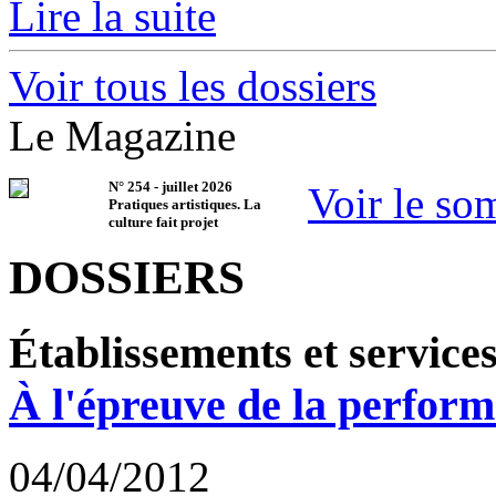
Lire la suite
Voir tous les dossiers
Le Magazine
N°
254
-
juillet 2026
Voir le so
Pratiques artistiques. La
culture fait projet
DOSSIERS
Établissements et service
À l'épreuve de la perfor
04/04/2012