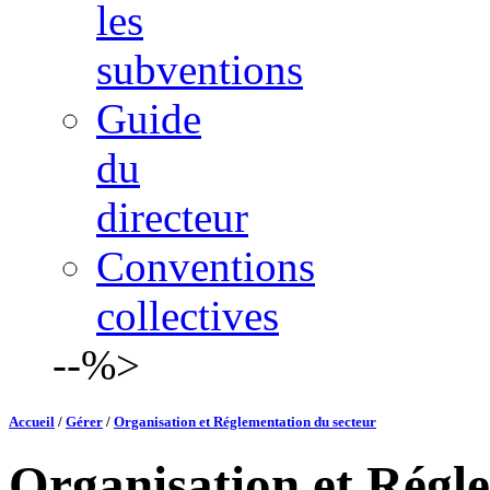
les
subventions
Guide
du
directeur
Conventions
collectives
--%>
Accueil
/
Gérer
/
Organisation et Réglementation du secteur
Organisation et Régl