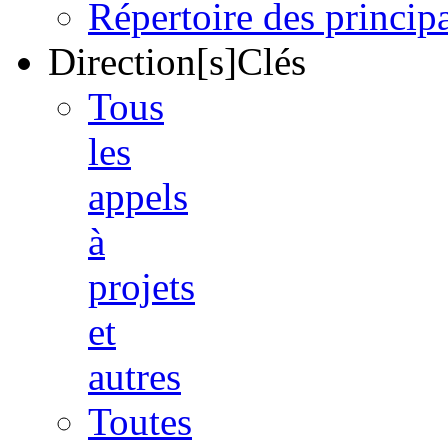
Répertoire des princi
Direction[s]Clés
Tous
les
appels
à
projets
et
autres
Toutes