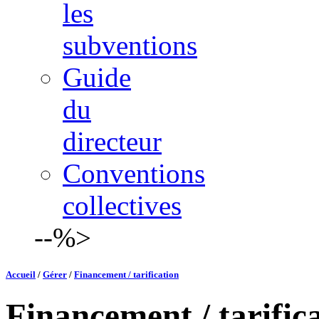
les
subventions
Guide
du
directeur
Conventions
collectives
--%>
Accueil
/
Gérer
/
Financement / tarification
Financement / tarific