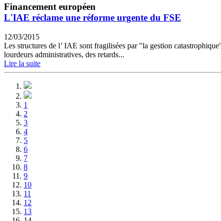
Financement européen
L'IAE réclame une réforme urgente du FSE
12/03/2015
Les structures de l’ IAE sont fragilisées par "la gestion catastrophi
lourdeurs administratives, des retards...
Lire la suite
1
2
3
4
5
6
7
8
9
10
11
12
13
14