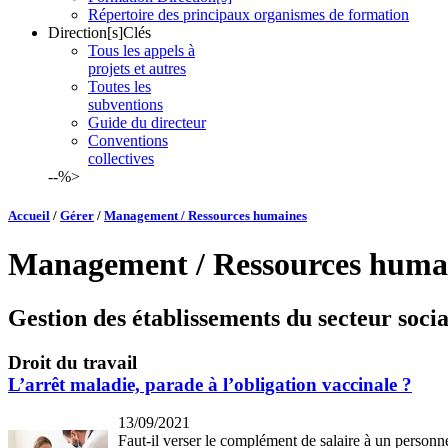
Répertoire des principaux organismes de formation
Direction[s]Clés
Tous les appels à
projets et autres
Toutes les
subventions
Guide du directeur
Conventions
collectives
--%>
Accueil
/
Gérer
/
Management / Ressources humaines
Management / Ressources huma
Gestion des établissements du secteur socia
Droit du travail
L’arrêt maladie, parade à l’obligation vaccinale ?
13/09/2021
Faut-il verser le complément de salaire à un personn