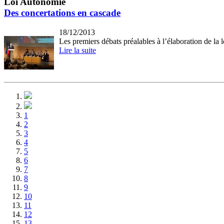
Loi Autonomie
Des concertations en cascade
18/12/2013
Les premiers débats préalables à l’élaboration de la lo
Lire la suite
1
2
3
4
5
6
7
8
9
10
11
12
13