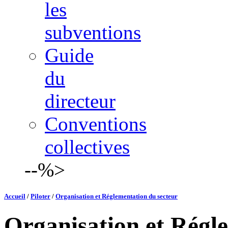
les
subventions
Guide
du
directeur
Conventions
collectives
--%>
Accueil
/
Piloter
/
Organisation et Réglementation du secteur
Organisation et Régl