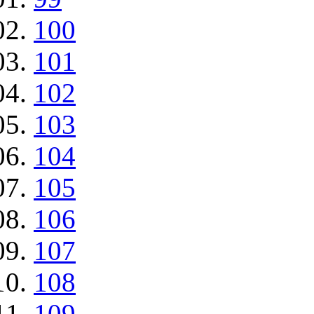
100
101
102
103
104
105
106
107
108
109