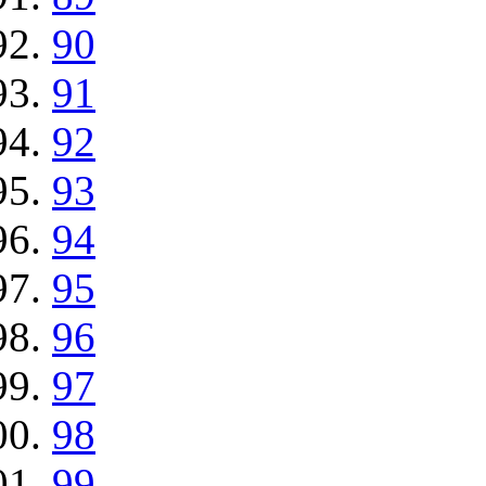
90
91
92
93
94
95
96
97
98
99