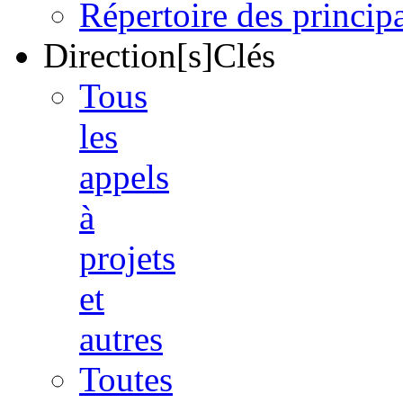
Répertoire des princi
Direction[s]Clés
Tous
les
appels
à
projets
et
autres
Toutes