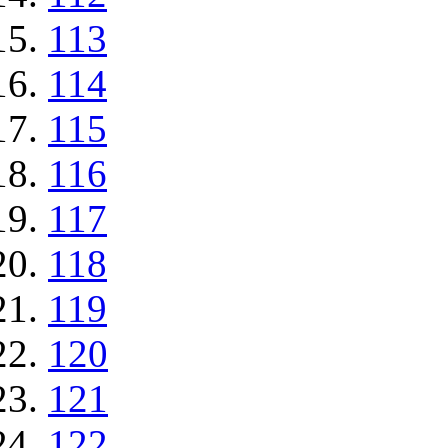
113
114
115
116
117
118
119
120
121
122