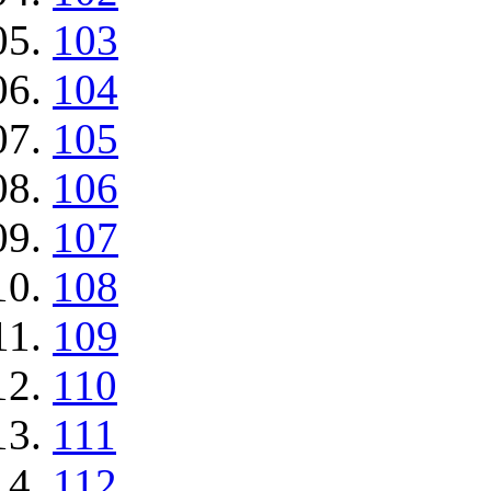
103
104
105
106
107
108
109
110
111
112