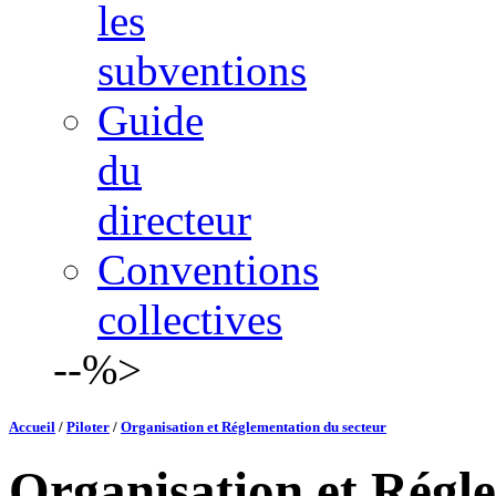
les
subventions
Guide
du
directeur
Conventions
collectives
--%>
Accueil
/
Piloter
/
Organisation et Réglementation du secteur
Organisation et Régl