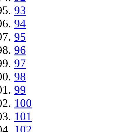
93
94
95
96
97
98
99
100
101
102