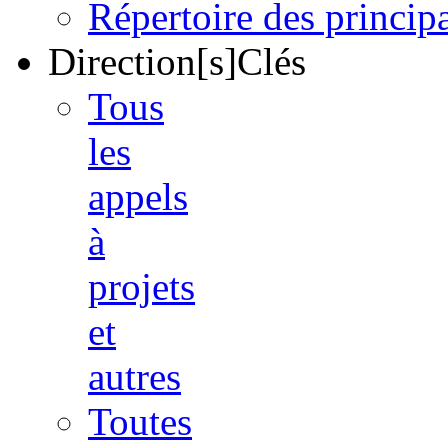
Répertoire des princi
Direction[s]Clés
Tous
les
appels
à
projets
et
autres
Toutes